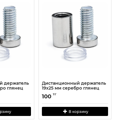
й держатель
Дистанционный держатель
бро глянец
19х25 мм серебро глянец
тг
100
орзину
В корзину