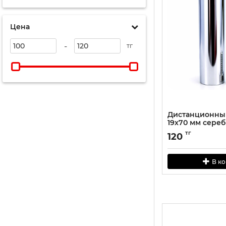
Цена
-
тг
Дистанционны
19х70 мм сере
тг
120
В к