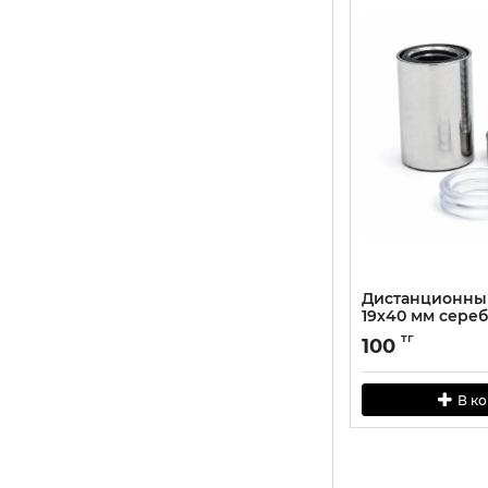
Дистанционны
19х40 мм сере
тг
100
В к