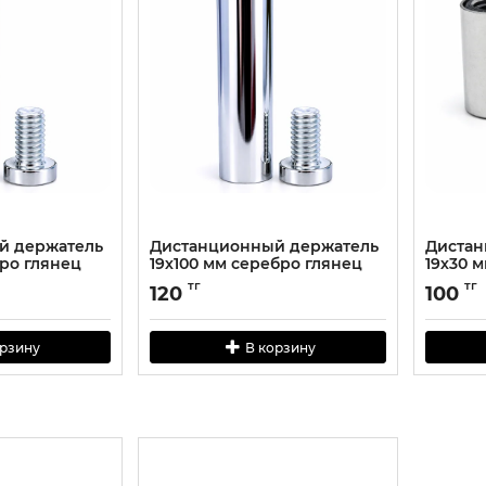
й держатель
Дистанционный держатель
Дистан
бро глянец
19х100 мм серебро глянец
19х30 
тг
тг
120
100
орзину
В корзину