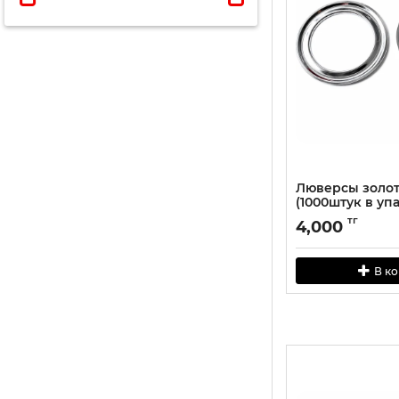
Люверсы золот
(1000штук в уп
тг
4,000
В к