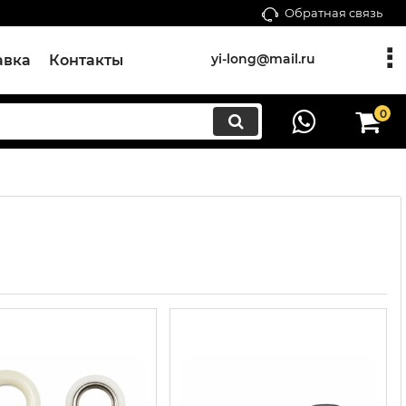
Обратная связь
yi-long@mail.ru
авка
Контакты
0