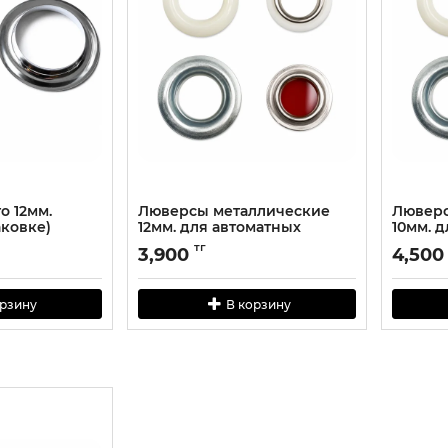
о 12мм.
Люверсы металлические
Люверс
аковке)
12мм. для автоматных
10мм. 
пробойников(1000штук в
пробой
тг
3,900
4,500
упаковке)
упаков
орзину
В корзину