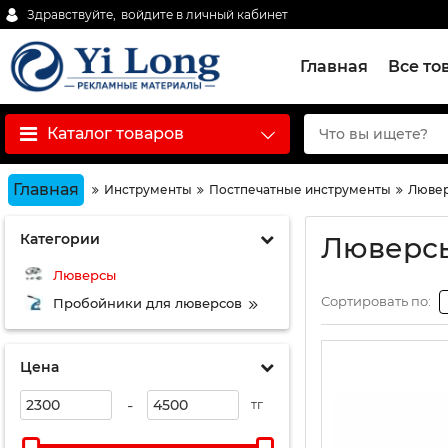
Здравствуйте,
войдите в личный кабинет
Главная
Все то
Каталог товаров
Главная
Инструменты
Постпечатные инструменты
Лювер
Категории
Люверс
Люверсы
Сортировать по:
Пробойники для люверсов
Цена
-
тг