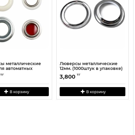
ы металлические
Люверсы металлические
для автоматных
12мм. (1000штук в упаковке)
ников(1500штук в
тг
тг
3,800
ке)
В корзину
В корзину