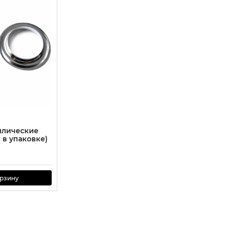
ллические
к в упаковке)
орзину