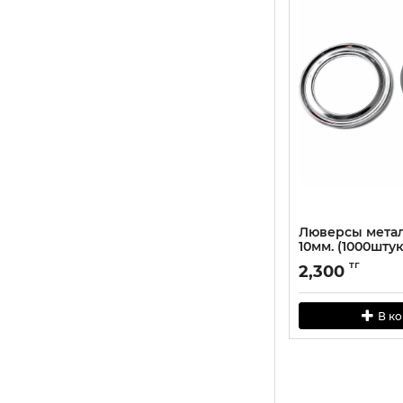
Люверсы мета
10мм. (1000шту
тг
2,300
В к