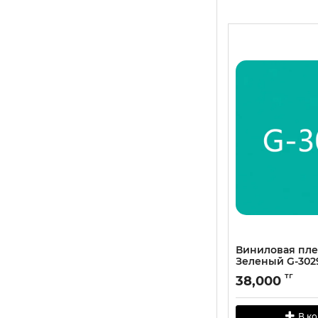
Виниловая пл
Зеленый G-302
тг
38,000
В к