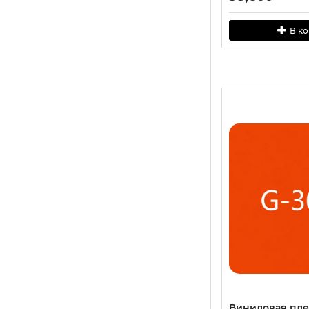
В к
Виниловая пл