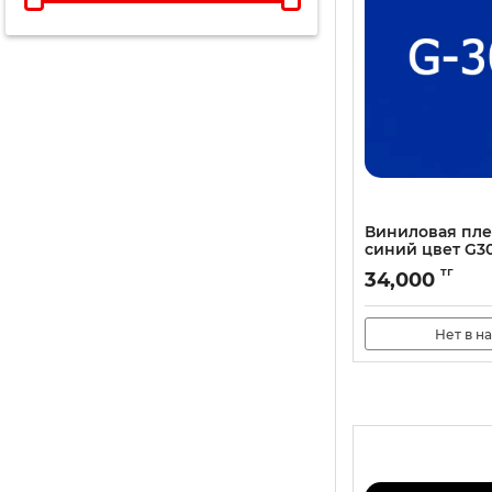
Виниловая пл
cиний цвет G3
тг
34,000
Нет в н