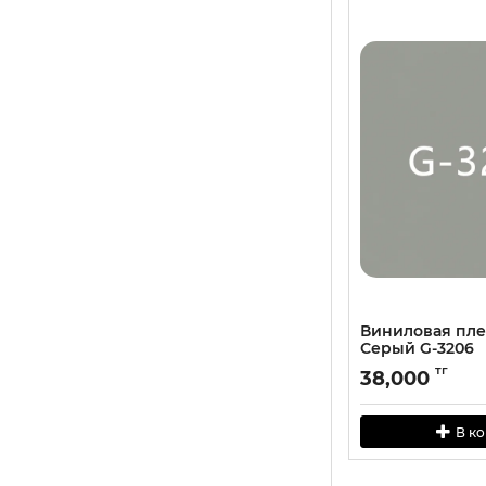
Виниловая пл
Серый G-3206
тг
38,000
В к