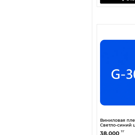
Виниловая пл
Светло-cиний 
тг
38,000