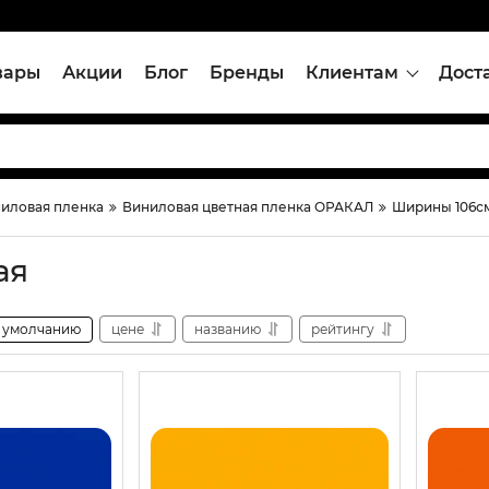
вары
Акции
Блог
Бренды
Клиентам
Дост
иловая пленка
Виниловая цветная пленка ОРАКАЛ
Ширины 106с
ая
умолчанию
цене
названию
рейтингу