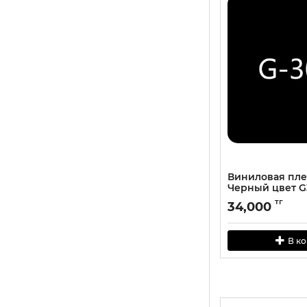
Виниловая пл
Черный цвет G
тг
34,000
В к