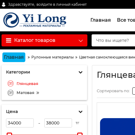
Здравствуйте,
войдите в личный кабинет
Главная
Все то
Каталог товаров
Главная
Рулонные материалы
Цветная самоклеющаяся вин
Категории
Глянцев
Глянцевая
Сортировать по:
Матовая
Цена
-
тг