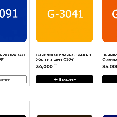
енка ОРАКАЛ
Виниловая пленка ОРАКАЛ
Винило
091
Желтый цвет G3041
Оранже
тг
34,000
34,00
аличии
В корзину