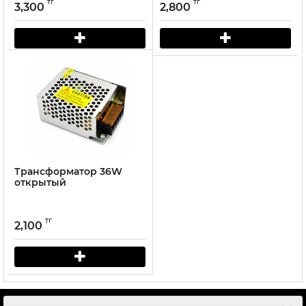
тг
тг
3,300
2,800
Трансформатор 36W
открытый
тг
2,100