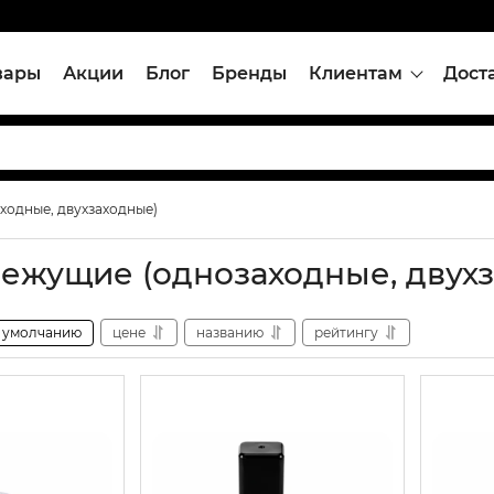
вары
Акции
Блог
Бренды
Клиентам
Дост
ходные, двухзаходные)
ежущие (однозаходные, двух
умолчанию
цене
названию
рейтингу