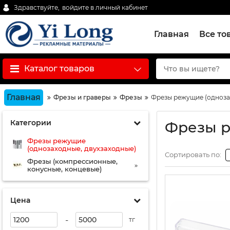
Здравствуйте,
войдите в личный кабинет
Главная
Все то
Каталог товаров
Главная
Фрезы и граверы
Фрезы
Фрезы режущие (одноза
Категории
Фрезы р
Фрезы режущие
(однозаходные, двухзаходные)
Сортировать по:
Фрезы (компрессионные,
конусные, концевые)
Цена
-
тг