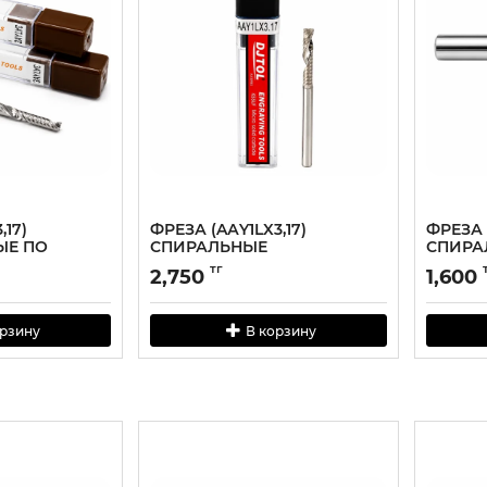
,17)
ФРЕЗА (AАY1LX3,17)
ФРЕЗА (
ЫЕ ПО
СПИРАЛЬНЫЕ
СПИРА
ОДНОЗАХОДНЫЕ
ДВУХЗ
тг
2,750
1,600
орзину
В корзину