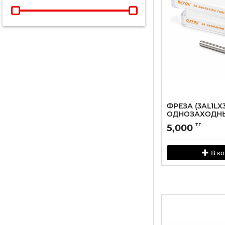
ФРЕЗА (3АL1LX3
ОДНОЗАХОДН
АЛЮМИНИЮ
тг
5,000
В к