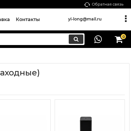
Обратная связь
yi-long@mail.ru
авка
Контакты
0
заходные)