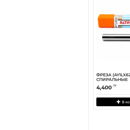
ФРЕЗА (AY1LX62
СПИРАЛЬНЫЕ
ОДНОЗАХОДН
тг
4,400
В к