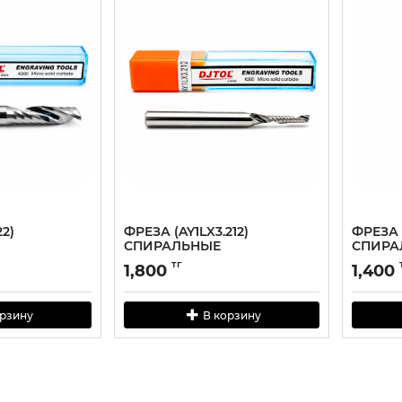
2)
ФРЕЗА (AY1LX3.212)
ФРЕЗА (
СПИРАЛЬНЫЕ
СПИРА
ЫЕ
ОДНОЗАХОДНЫЕ
ОДНОЗ
тг
1,800
1,400
орзину
В корзину