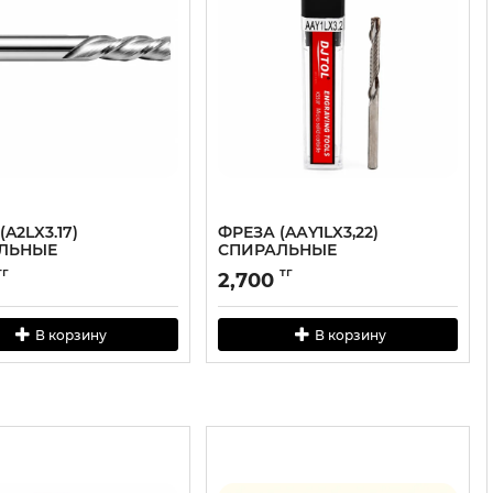
A2LX3.17)
ФРЕЗА (AАY1LX3,22)
ЛЬНЫЕ
СПИРАЛЬНЫЕ
АХОДНЫЕ
ОДНОЗАХОДНЫЕ
тг
тг
2,700
В корзину
В корзину