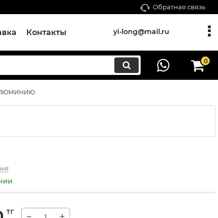
Обратная связь
yi-long@mail.ru
авка
Контакты
0
 АЛЮМИНИЮ
зыв
ичии
0
тг
−
+