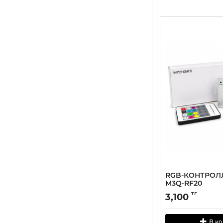
RGB-КОНТРОЛЛ
M3Q-RF20
тг
3,100
В к