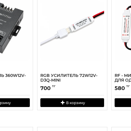
Ь 360W12V-
RGB УСИЛИТЕЛЬ 72W12V-
RF - 
D3Q-MINI
ДЛЯ О
СВЕТО
тг
тг
700
580
орзину
В корзину