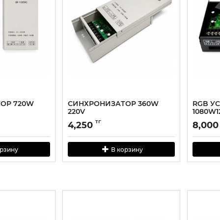
ОР 720W
СИНХРОНИЗАТОР 360W
RGB УС
220V
1080W1
тг
4,250
8,000
орзину
В корзину