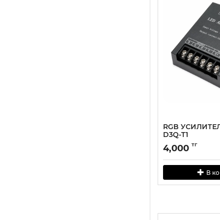
RGB УСИЛИТЕЛ
D3Q-T1
тг
4,000
В к