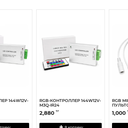
ЕР 144W12V-
RGB-КОНТРОЛЛЕР 144W12V-
RGB MI
M3Q-IR24
ПУЛЬТО
MINI
тг
2,880
1,000
орзину
В корзину