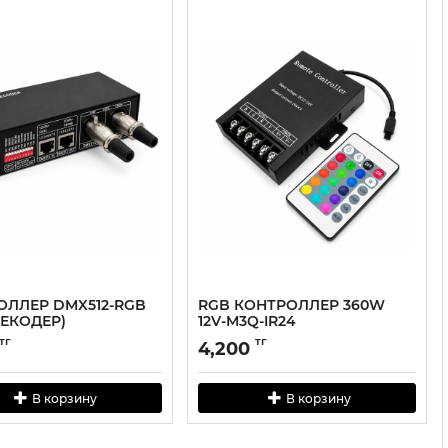
ОЛЛЕР DMX512-RGB
RGB КОНТРОЛЛЕР 360W
ДЕКОДЕР)
12V-M3Q-IR24
тг
тг
4,200
В корзину
В корзину