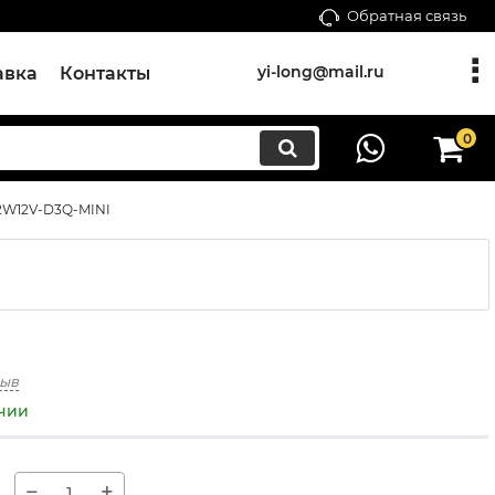
Обратная связь
yi-long@mail.ru
авка
Контакты
0
W12V-D3Q-MINI
зыв
ичии
−
+