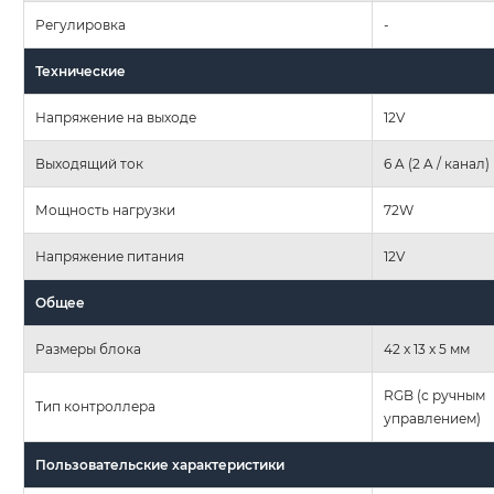
Регулировка
-
Технические
Напряжение на выходе
12V
Выходящий ток
6 A (2 A / канал)
Мощность нагрузки
72W
Напряжение питания
12V
Общее
Размеры блока
42 x 13 x 5 мм
RGB (с ручным
Тип контроллера
управлением)
Пользовательские характеристики