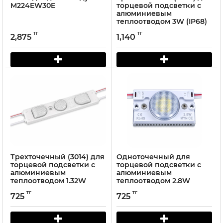
M224EW30E
торцевой подсветки с
алюминиевым
теплоотводом 3W (IP68)
Белый
тг
тг
2,875
1,140
Трехточечный (3014) для
Одноточечный для
торцевой подсветки с
торцевой подсветки с
алюминиевым
алюминиевым
теплоотводом 1.32W
теплоотводом 2.8W
(IP67) Белый
(IP67) Белый
тг
тг
725
725