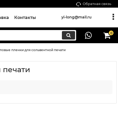
Обратная связь
yi-long@mail.ru
авка
Контакты
0
ловые пленки для сольвентной печати
 печати