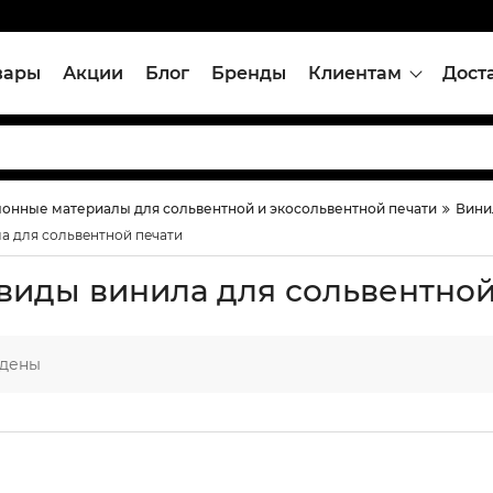
вары
Акции
Блог
Бренды
Клиентам
Дост
онные материалы для сольвентной и экосольвентной печати
Вини
а для сольвентной печати
виды винила для сольвентной
йдены