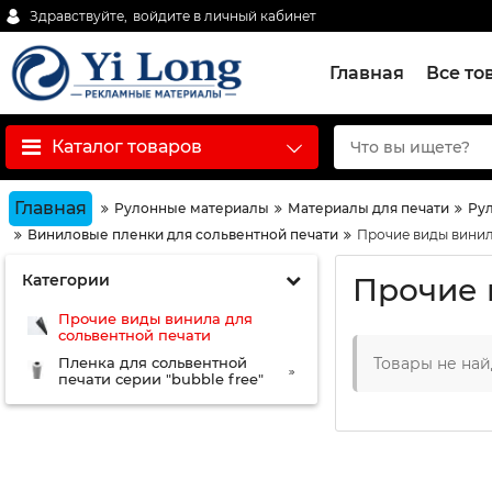
Здравствуйте,
войдите в личный кабинет
Главная
Все то
Каталог товаров
Главная
Рулонные материалы
Материалы для печати
Рул
Виниловые пленки для сольвентной печати
Прочие виды винил
Категории
Прочие 
Прочие виды винила для
сольвентной печати
Пленка для сольвентной
Товары не на
печати серии "bubble free"