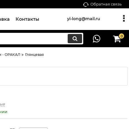
Обратная связь
yi-long@mail.ru
авка
Контакты
0
м - ОРАКАЛ
Глянцевая
зыв
ичии