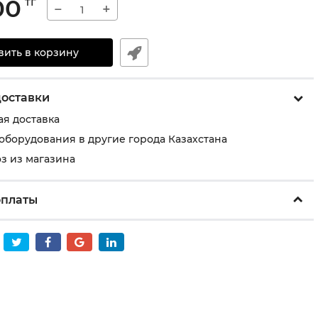
00
тг
−
+
вить в корзину
доставки
ая доставка
 оборудования в другие города Казахстана
з из магазина
оплаты