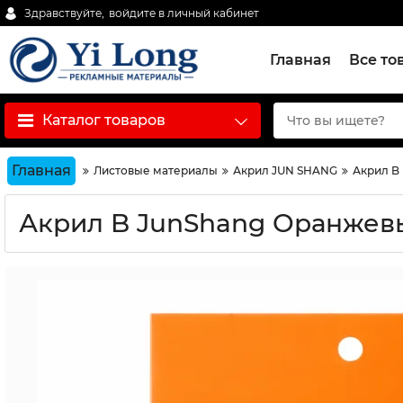
Здравствуйте,
войдите в личный кабинет
Главная
Все то
Каталог товаров
Главная
Листовые материалы
Акрил JUN SHANG
Акрил B 
Акрил B JunShang Оранжевый 