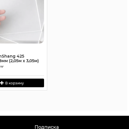
nShang 425
мм (2,05м х 3,05м)
тг
В корзину
Подписка