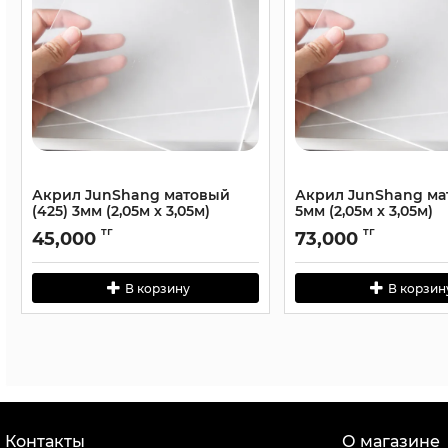
Акрил JunShang матовый
Акрил JunShang м
(425) 3мм (2,05м х 3,05м)
5мм (2,05м х 3,05м)
тг
тг
45,000
73,000
В корзину
В корзин
Контакты
О магазине