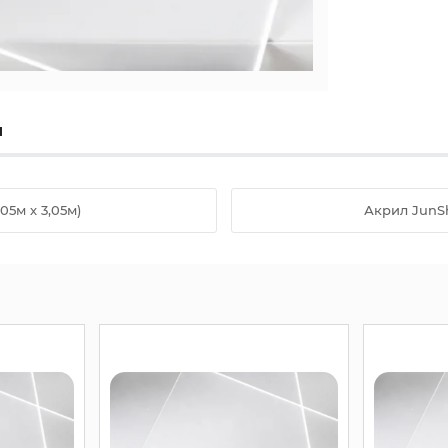
ы
5м х 3,05м)
Акрил JunSh