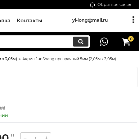
Обратная связь
yi-long@mail.ru
авка
Контакты
0
х 3,05м)
Акрил JunShang прозрачный 5мм (2,05м х 3,05м)
зыв
ичии
00
тг
−
+