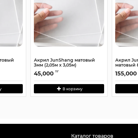
атовый
Акрил JunShang матовый
Акрил Ju
3мм (2,05м х 3,05м)
матовый 8
тг
45,000
155,000
у
В корзину
Каталог товаров