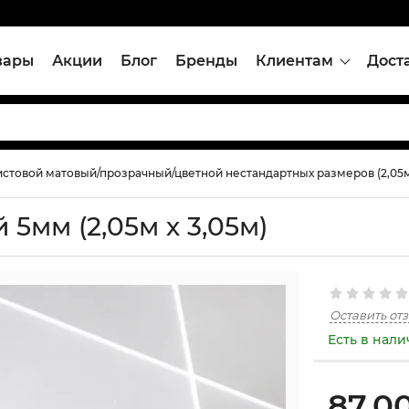
вары
Акции
Блог
Бренды
Клиентам
Дост
стовой матовый/прозрачный/цветной нестандартных размеров (2,05м 
5мм (2,05м х 3,05м)
Оставить от
Есть в нал
87,0