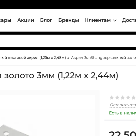
вары
Акции
Блог
Бренды
Клиентам
Дост
ый листовой акрил (1,25м х 2,48м)
Акрил JunShang зеркальный золото
олото 3мм (1,22м х 2,44м)
Оставить от
Есть в нал
22,5