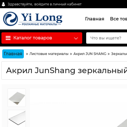
Здравствуйте,
войдите в личный кабинет
Главная
Все то
Каталог товаров
Главная
Листовые материалы
Акрил JUN SHANG
Зеркальн
Акрил JunShang зеркальный з