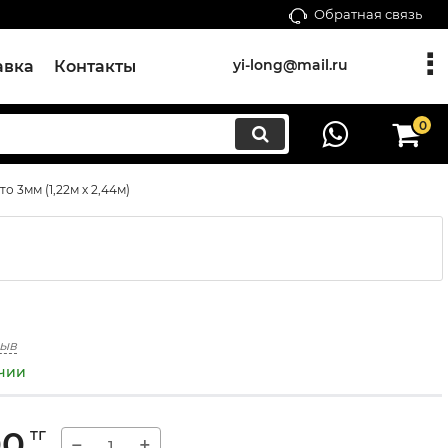
Обратная связь
yi-long@mail.ru
авка
Контакты
0
 3мм (1,22м х 2,44м)
зыв
ичии
00
тг
−
+