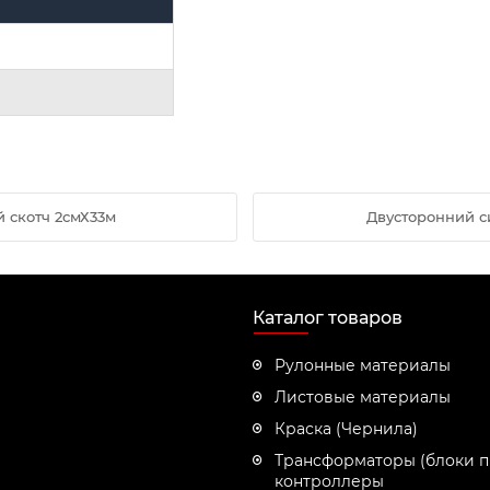
 скотч 2смХ33м
Двусторонний с
Каталог товаров
Рулонные материалы
Листовые материалы
Краска (Чернила)
Трансформаторы (блоки п
контроллеры