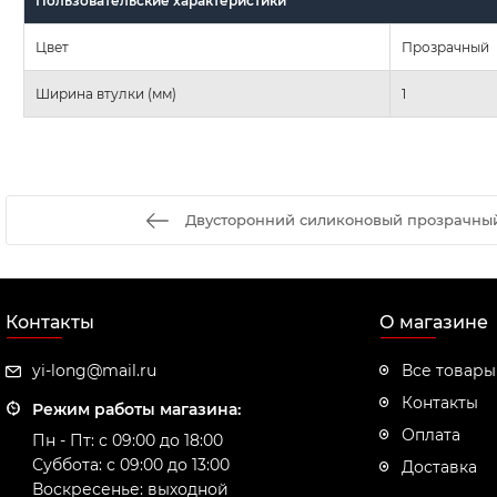
Пользовательские характеристики
Цвет
Прозрачный
Ширина втулки (мм)
1
Двусторонний силиконовый прозрачный
Контакты
О магазине
yi-long@mail.ru
Все товары
Контакты
Режим работы магазина:
Оплата
Пн - Пт: с 09:00 до 18:00
Суббота: с 09:00 до 13:00
Доставка
Воскресенье: выходной