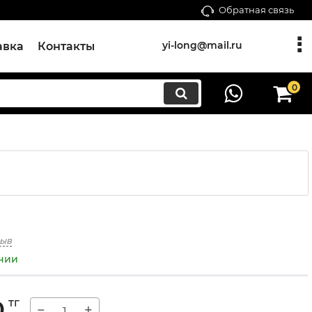
Обратная связь
yi-long@mail.ru
авка
Контакты
0
зыв
ичии
0
тг
−
+