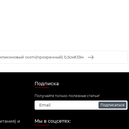
иликоновый скотч(прозрачный) 0,5смХ33м
Подписка
Получайте только полезные статьи!
Подписаться
Мы в соцсетях:
итания) и