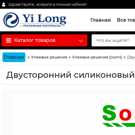
Здравствуйте,
войдите в личный кабинет
Главная
Все то
Каталог товаров
Главная
Клеевые решения
Клеевые решения (скотч)
Дву
Двусторонний силиконовый 