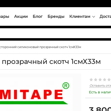
вары
Акции
Блог
Бренды
Клиентам
Дост
сторонний силиконовый прозрачный скотч 1смХ33м
прозрачный скотч 1смХ33м
Оставить от
Есть в нал
3,80