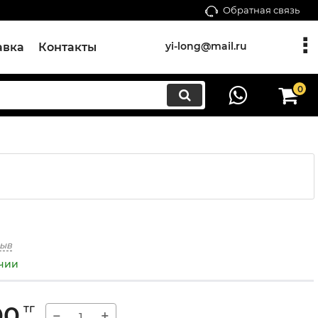
Обратная связь
yi-long@mail.ru
авка
Контакты
0
зыв
ичии
00
тг
−
+