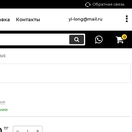
Обратная связь
yi-long@mail.ru
авка
Контакты
0
ВЫЕ
зыв
ичии
0
тг
−
+