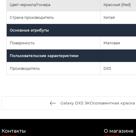
Цвет чернила/тонера
Красный (Red)
Страна производитель
Китай
Основные атрибуты
Поверхность
Матовая
Пользовательские характеристики
Производитель
DX5
Galaxy DX5 ЭКОсольвентная краска 
Контакты
О магазине