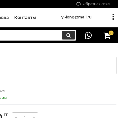
Обратная связь
yi-long@mail.ru
авка
Контакты
0
зыв
ичии
0
тг
−
+