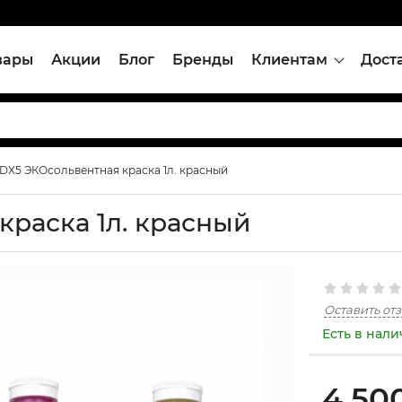
вары
Акции
Блог
Бренды
Клиентам
Дост
 DX5 ЭКОсольвентная краска 1л. красный
краска 1л. красный
Оставить от
Есть в нал
4,50