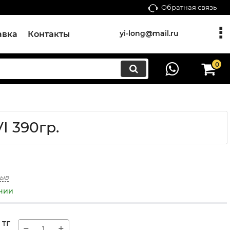
Обратная связь
yi-long@mail.ru
авка
Контакты
0
 390гр.
зыв
ичии
тг
−
+