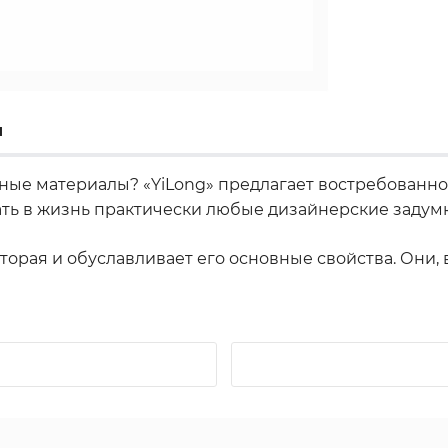
ы
чные материалы? «YiLong» предлагает востребован
ать в жизнь практически любые дизайнерские задумк
оторая и обуславливает его основные свойства. Они