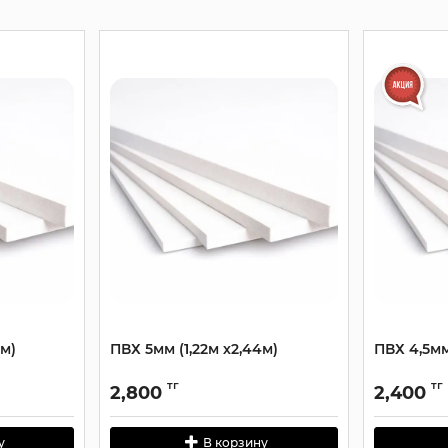
4м)
ПВХ 5мм (1,22м х2,44м)
ПВХ 4,5мм
тг
тг
2,800
2,400
у
В корзину