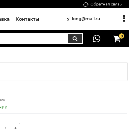
Обратная связь
yi-long@mail.ru
авка
Контакты
0
зыв
ичии
+