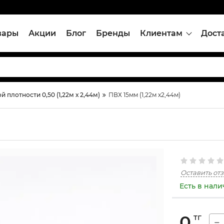
вары
Акции
Блог
Бренды
Клиентам
Дост
 плотности 0,50 (1,22м х 2,44м)
ПВХ 15мм (1,22м х2,44м)
Оставить от
Есть в нал
0
тг
−