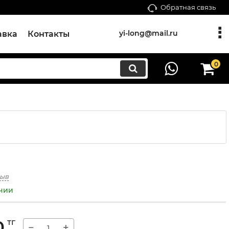
Обратная связь
yi-long@mail.ru
авка
Контакты
0
зыв
ичии
0
тг
−
+