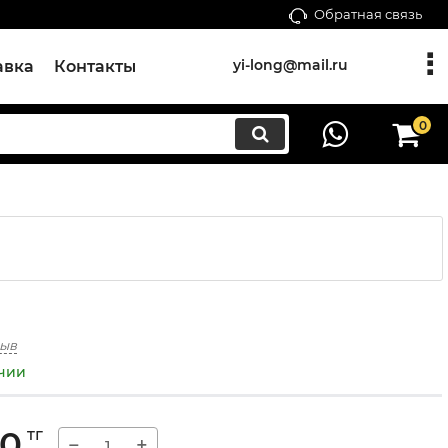
Обратная связь
yi-long@mail.ru
авка
Контакты
0
зыв
ичии
00
тг
−
+