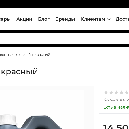
вары
Акции
Блог
Бренды
Клиентам
Дост
вентная краска 5л. красный
. красный
Оставить от
Есть в нал
14,5