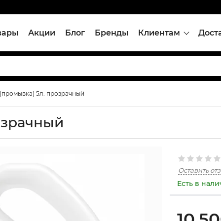
вары
Акции
Блог
Бренды
Клиентам
Дост
(промывка) 5л. прозрачный
озрачный
Оставить от
Есть в нал
10,5