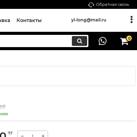
Обратная связь
yi-long@mail.ru
авка
Контакты
0
зыв
ичии
00
тг
−
+