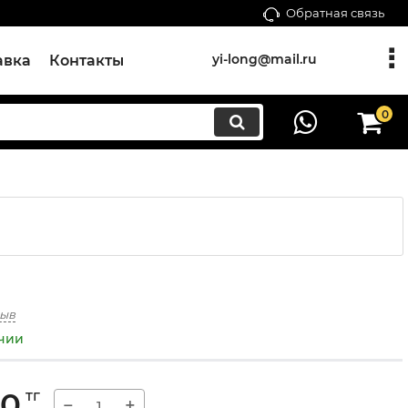
Обратная связь
yi-long@mail.ru
авка
Контакты
0
зыв
ичии
00
тг
−
+