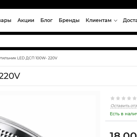
вары
Акции
Блог
Бренды
Клиентам
Дост
тильник LED ДСП 100W- 220V
220V
Оставить от
Есть в нал
18,0