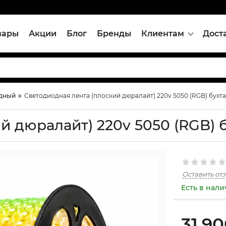
вары
Акции
Блог
Бренды
Клиентам
Дост
идный
Светодиодная лента (плоский дюралайт) 220v 5050 (RGB) бухта 
 дюралайт) 220v 5050 (RGB) бу
Оставить от
Есть в нал
31,9