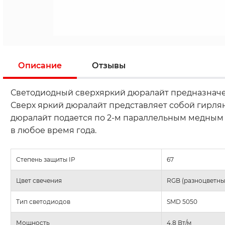
Описание
Отзывы
Светодиодный сверхяркий дюралайт предназначен 
Сверх яркий дюралайт представляет собой гирлян
дюралайт подается по 2-м параллельным медным 
в любое время года.
Степень защиты IP
67
Цвет свечения
RGB (разноцветны
Тип светодиодов
SMD 5050
Мощность
4,8 Вт/м