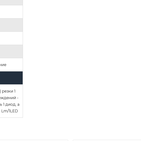
ние
 резки 1
еждений -
 1 диод, а
5 Lm/1LED