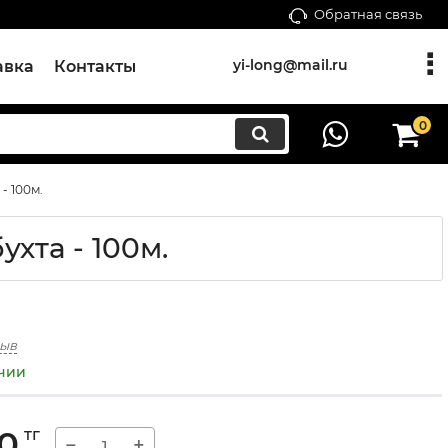
Обратная связь
yi-long@mail.ru
авка
Контакты
0
- 100м.
хта - 100м.
зыв
ичии
00
тг
−
+