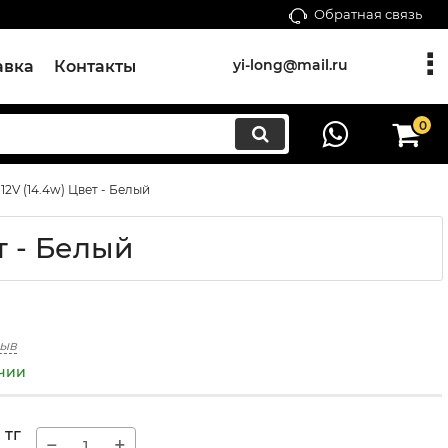
Обратная связь
yi-long@mail.ru
авка
Контакты
0
2V (14.4w) Цвет - Белый
т - Белый
зыв
ичии
5
тг
−
+