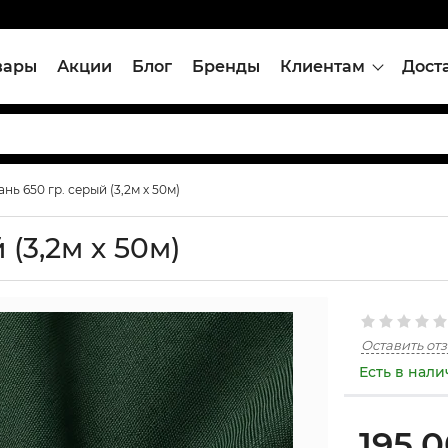
вары
Акции
Блог
Бренды
Клиентам
Дост
ань 650 гр. серый (3,2м х 50м)
 (3,2м х 50м)
Оставить от
Есть в нал
195,