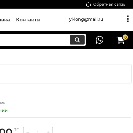
Обратная связь
yi-long@mail.ru
авка
Контакты
0
зыв
ичии
000
тг
−
+