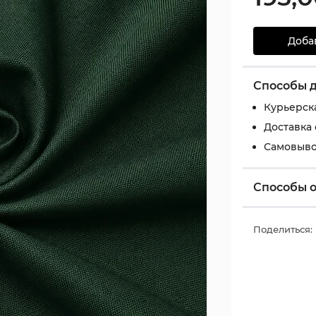
Доба
Способы 
Курьерск
Доставка
Самовыво
Способы 
Поделиться: