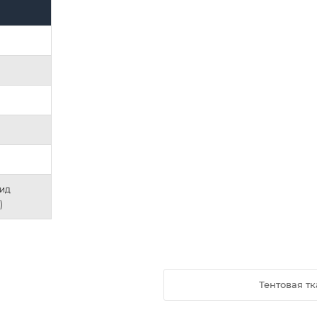
ид
)
Тентовая тк