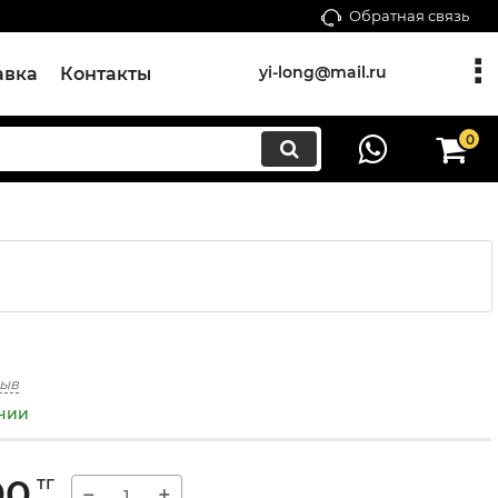
Обратная связь
yi-long@mail.ru
авка
Контакты
0
зыв
ичии
00
тг
−
+