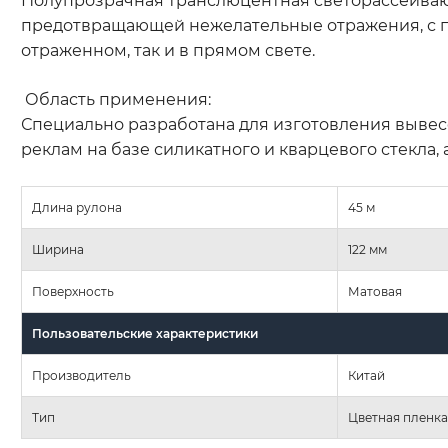
Полупрозрачная транслюцентная светорассеиваю
предотвращающей нежелательные отражения, с
отраженном, так и в прямом свете.
Область применения:
Специально разработана для изготовления вывес
реклам на базе силикатного и кварцевого стекла, 
Длина рулона
45 м
Ширина
122 мм
Поверхность
Матовая
Пользовательские характеристики
Производитель
Китай
Тип
Цветная пленка