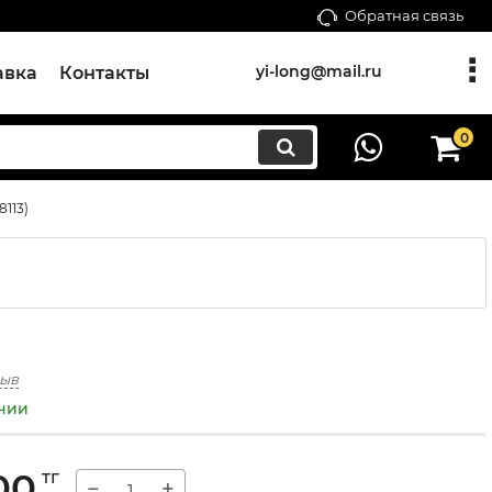
Обратная связь
yi-long@mail.ru
авка
Контакты
0
113)
зыв
ичии
00
тг
−
+