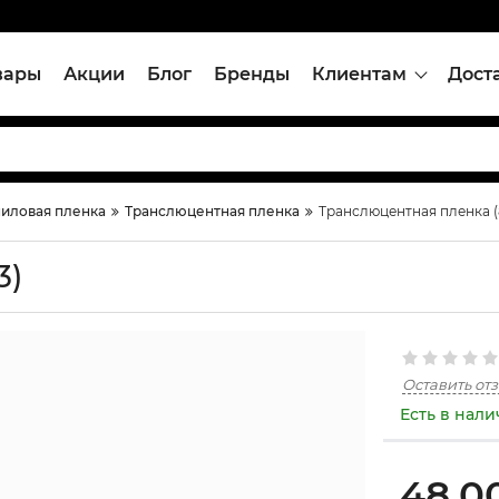
вары
Акции
Блог
Бренды
Клиентам
Дост
иловая пленка
Транслюцентная пленка
Транслюцентная пленка (8
3)
Оставить от
Есть в нал
48,0