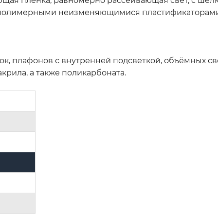
щая плёнка, равномерно рассеивающая свет, с шелк
 полимерными неизменяющимися пластификаторами,
ок, плафонов с внутренней подсветкой, объёмных с
акрила, а также поликарбоната.