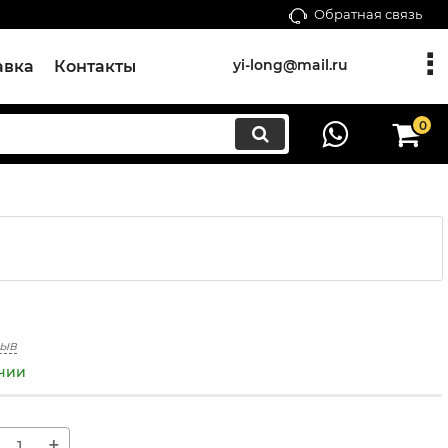
Обратная связь
yi-long@mail.ru
авка
Контакты
0
зыв
ичии
+