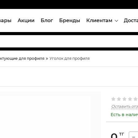
вары
Акции
Блог
Бренды
Клиентам
Дост
ктующие для профиля
Уголок для профиля
Оставить от
Есть в нал
0
тг
−