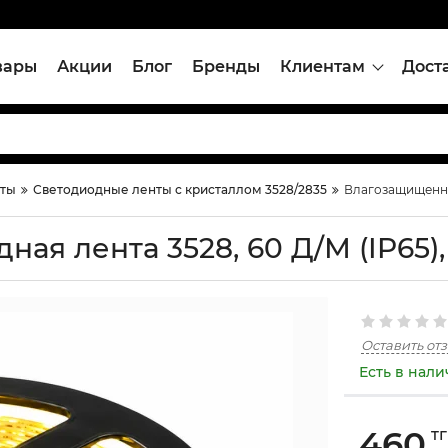
вары
Акции
Блог
Бренды
Клиентам
Дост
нты
Светодиодные ленты с кристаллом 3528/2835
Влагозащищенная
ая лента 3528, 60 Д/М (IP65)
Оставить от
Есть в нал
460
тг