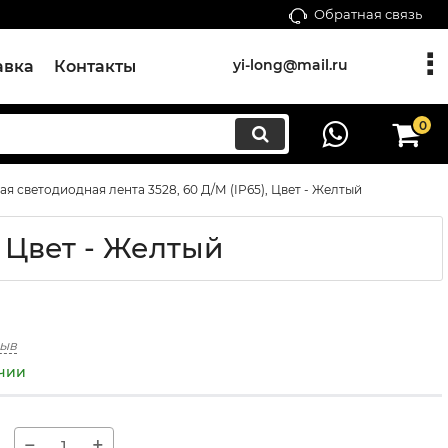
Обратная связь
yi-long@mail.ru
авка
Контакты
0
 светодиодная лента 3528, 60 Д/М (IP65), Цвет - Желтый
, Цвет - Желтый
зыв
ичии
−
+