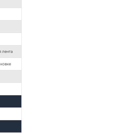
 лента
аковке