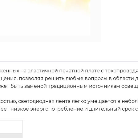
ложенных на эластичной печатной плате с токопрово
ения, позволяя решить любые вопросы в области ди
может быть заменой традиционным источникам освещ
стью, светодиодная лента легко умещается в небол
меет низкое энергопотребление и длительный срок 