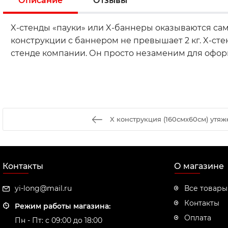
Описание
Отзывы
X-стенды «пауки» или X-баннеры оказываются са
конструкции с баннером не превышает 2 кг. X-сте
стенде компании. Он просто незаменим для офор
X конструкция (160смх60см) утя
Контакты
О магазине
yi-long@mail.ru
Все товары
Контакты
Режим работы магазина:
Оплата
Пн - Пт: с 09:00 до 18:00