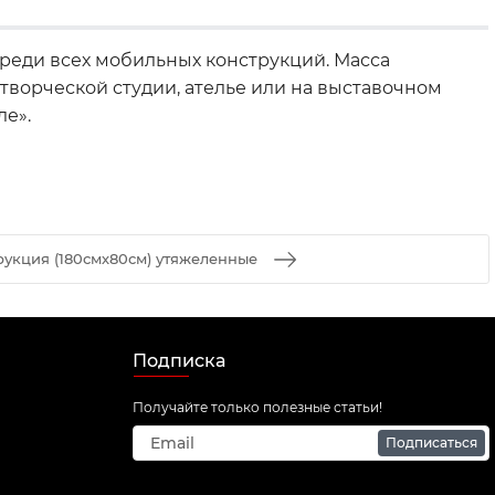
реди всех мобильных конструкций. Масса
 творческой студии, ателье или на выставочном
ле».
рукция (180смх80см) утяжеленные
Подписка
Получайте только полезные статьи!
Подписаться