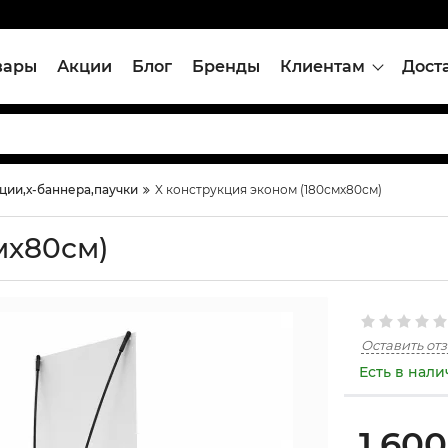
вары
Акции
Блог
Бренды
Клиентам
Дост
ции,х-баннера,паучки
X конструкция эконом (180смх80см)
мх80см)
Оставить от
Есть в нал
1,600