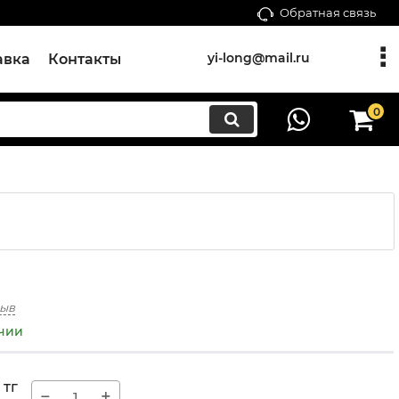
Обратная связь
yi-long@mail.ru
авка
Контакты
0
зыв
ичии
тг
−
+