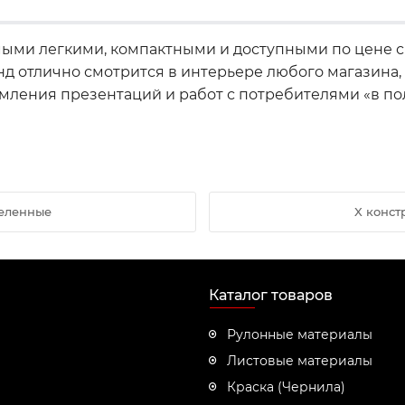
мыми легкими, компактными и доступными по цене с
нд отлично смотрится в интерьере любого магазина,
мления презентаций и работ с потребителями «в по
желенные
X конст
Каталог товаров
Рулонные материалы
Листовые материалы
Краска (Чернила)