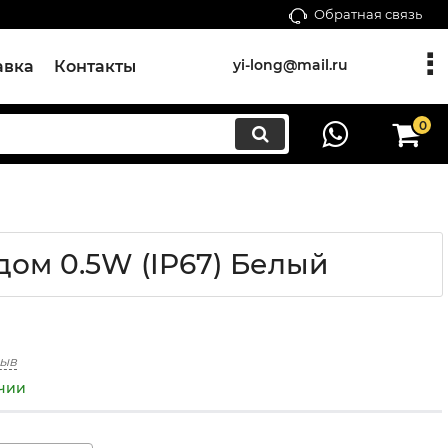
Обратная связь
yi-long@mail.ru
авка
Контакты
0
ом 0.5W (IP67) Белый
зыв
ичии