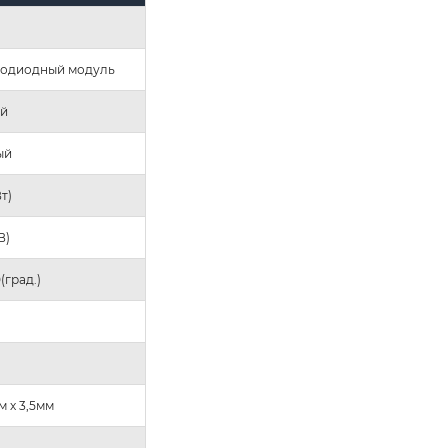
тодиодный модуль
ай
ый
Вт)
В)
0(град.)
м х 3,5мм