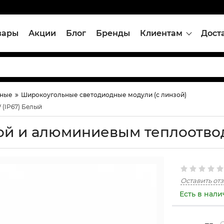
вары
Акции
Блог
Бренды
Клиентам
Дост
дные
Широкоугольные светодиодные модули (с линзой)
 (IP67) Белый
зой и алюминиевым теплоотвод
Оставить от
Есть в нал