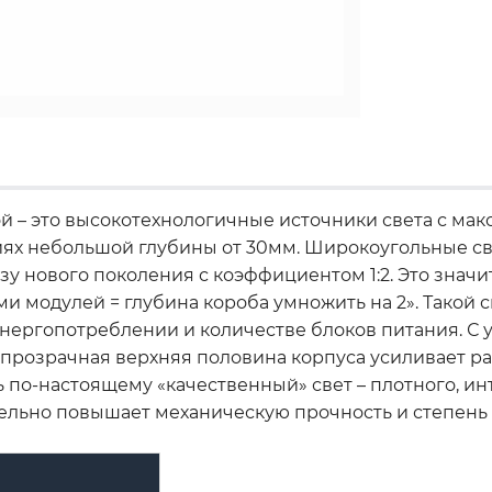
 – это высокотехнологичные источники света с мак
иях небольшой глубины от 30мм. Широкоугольные 
у нового поколения с коэффициентом 1:2. Это значи
и модулей = глубина короба умножить на 2». Такой 
энергопотреблении и количестве блоков питания. С 
лупрозрачная верхняя половина корпуса усиливает 
 по-настоящему «качественный» свет – плотного, ин
ельно повышает механическую прочность и степень