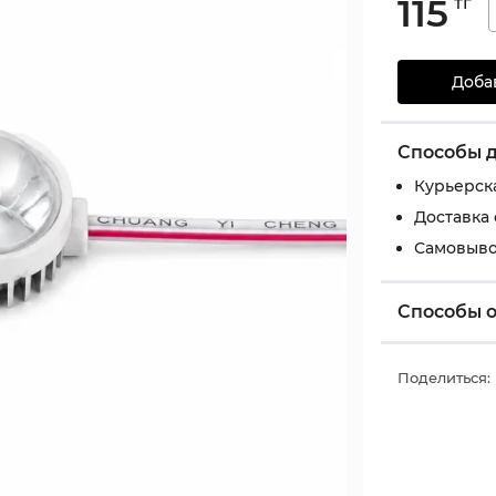
115
тг
Доба
Способы 
Курьерск
Доставка
Самовыво
Способы 
Поделиться: