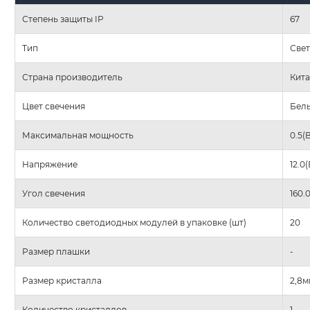
Степень защиты IP
67
Тип
Све
Страна производитель
Кит
Цвет свечения
Бел
Максимальная мощность
0.5(
Напряжение
12.0(
Угол свечения
160.
Количество светодиодных модулей в упаковке (шт)
20
Размер плашки
-
Размер кристалла
2,8м
Количество кристаллов
1