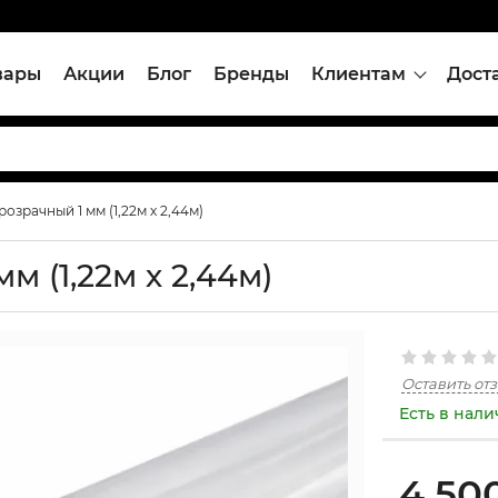
вары
Акции
Блог
Бренды
Клиентам
Дост
озрачный 1 мм (1,22м х 2,44м)
м (1,22м х 2,44м)
Оставить от
Есть в нал
4,50