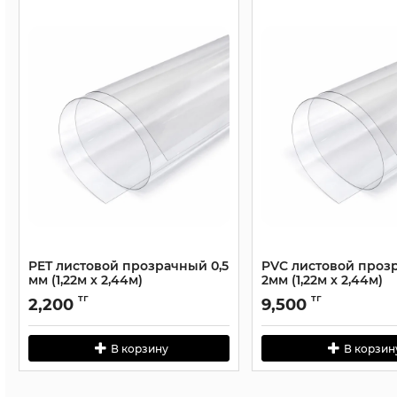
PET листовой прозрачный 0,5
PVC листовой проз
мм (1,22м х 2,44м)
2мм (1,22м х 2,44м)
тг
тг
2,200
9,500
В корзину
В корзин