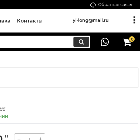
Обратная связь
yi-long@mail.ru
авка
Контакты
0
зыв
ичии
0
тг
−
+