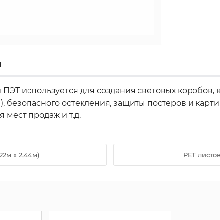
ы
 ПЭТ используется для создания световых коробов, 
 безопасного остекления, защиты постеров и картин
мест продаж и т.д.
22м х 2,44м)
PET листов