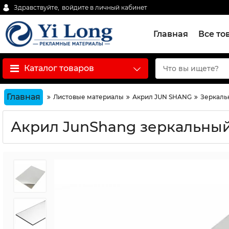
Здравствуйте,
войдите в личный кабинет
Главная
Все то
Каталог товаров
Главная
Листовые материалы
Акрил JUN SHANG
Зеркальн
Акрил JunShang зеркальный з