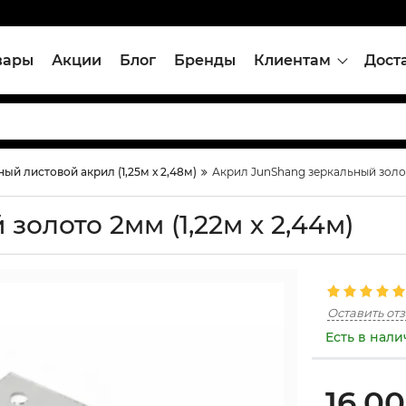
вары
Акции
Блог
Бренды
Клиентам
Дост
ый листовой акрил (1,25м х 2,48м)
Акрил JunShang зеркальный золото
олото 2мм (1,22м х 2,44м)
Оставить от
Есть в нал
16,0