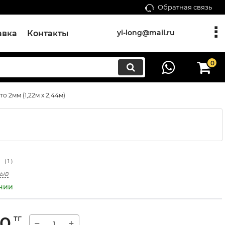
Обратная связь
yi-long@mail.ru
авка
Контакты
0
 2мм (1,22м х 2,44м)
(
1
)
зыв
ичии
00
тг
−
+