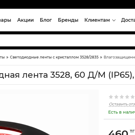
вары
Акции
Блог
Бренды
Клиентам
Дост
нты
Светодиодные ленты с кристаллом 3528/2835
Влагозащищенная
ая лента 3528, 60 Д/М (IP65),
Оставить от
Есть в нал
460
тг