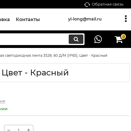
Обратная связь
yi-long@mail.ru
авка
Контакты
0
 светодиодная лента 3528, 60 Д/М (IP65), Цвет - Красный
 Цвет - Красный
зыв
ичии
−
+