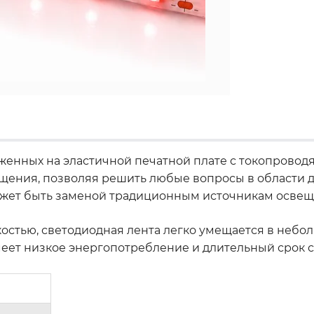
ложенных на эластичной печатной плате с токопрово
ения, позволяя решить любые вопросы в области ди
может быть заменой традиционным источникам освещ
стью, светодиодная лента легко умещается в небол
меет низкое энергопотребление и длительный срок 